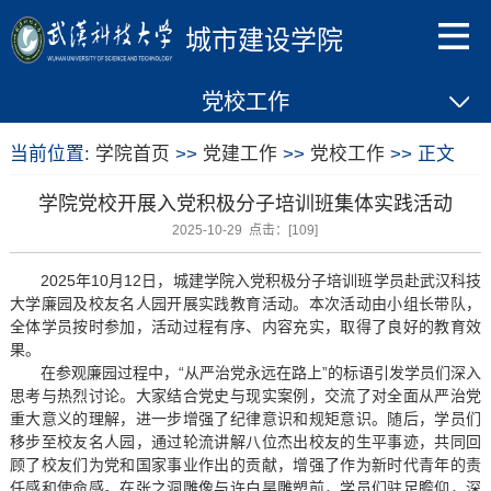
城市建设学院
党校工作
当前位置:
学院首页
>>
党建工作
>>
党校工作
>> 正文
学院党校开展入党积极分子培训班集体实践活动
2025-10-29 点击：[
109
]
2025年10月12日，城建学院入党积极分子培训班学员赴武汉科技
大学廉园及校友名人园开展实践教育活动。本次活动由小组长带队，
全体学员按时参加，活动过程有序、内容充实，取得了良好的教育效
果。
在参观廉园过程中，“从严治党永远在路上”的标语引发学员们深入
思考与热烈讨论。大家结合党史与现实案例，交流了对全面从严治党
重大意义的理解，进一步增强了纪律意识和规矩意识。随后，学员们
移步至校友名人园，通过轮流讲解八位杰出校友的生平事迹，共同回
顾了校友们为党和国家事业作出的贡献，增强了作为新时代青年的责
任感和使命感。在张之洞雕像与许白昊雕塑前，学员们驻足瞻仰，深