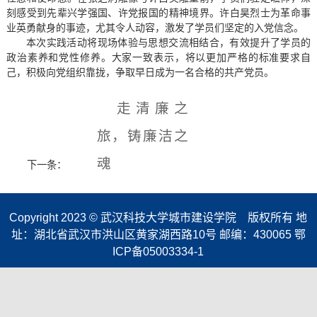
刻感受到先辈兴学强国、许党报国的精神境界。许白昊烈士为革命事
业英勇献身的事迹，尤其令人动容，激发了学员们坚定的入党信念。
本次实践活动将现场体验与思想交流相结合，有效提升了学员的
政治素养和党性修养。大家一致表示，将以更加严格的标准要求自
己，积极向党组织靠拢，争取早日成为一名合格的共产党员。
走清廉之
旅，铸廉洁之
魂
下一条：
Copyright 2023 © 武汉科技大学城市建设学院 版权所有 地
址：湖北省武汉市洪山区黄家湖西路10号 邮编：430065 鄂
ICP备05003334-1