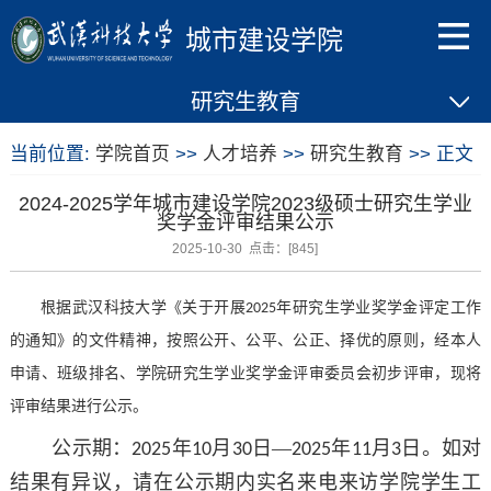
城市建设学院
研究生教育
当前位置:
学院首页
>>
人才培养
>>
研究生教育
>> 正文
2024-2025学年城市建设学院2023级硕士研究生学业
奖学金评审结果公示
2025-10-30 点击：[
845
]
根据武汉科技大学《关于开展
年研究生学业奖学金评定工作
2025
的通知》的文件精神，按照公开、公平、公正、择优的原则，经本人
申请、班级排名、学院研究生学业奖学金评审委员会初步评审，现将
评审结果进行公示。
公示期：
年
月
日—
年
月
日。如对
2025
10
30
2025
11
3
结果有异议，请在公示期内实名来电来访学院学生工